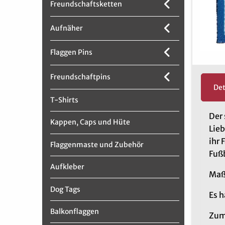
Freundschaftsketten
Aufnäher
Flaggen Pins
Freundschaftpins
Det
T-Shirts
Der
Kappen, Caps und Hüte
Lieb
ihr 
Flaggenmaste und Zubehör
Fußb
Aufkleber
Maße
Dog Tags
Es h
Balkonflaggen
Zum