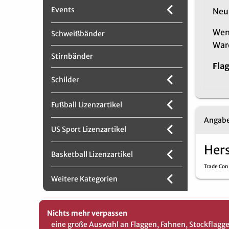
Events
Neu 
Wenn
Schweißbänder
War
Stirnbänder
Fla
Schilder
Fußball Lizenzartikel
Angabe
US Sport Lizenzartikel
Hers
Basketball Lizenzartikel
Trade Co
Weitere Kategorien
Nichts mehr verpassen
eine große Auswahl an Flaggen, Fahnen, Stockflag