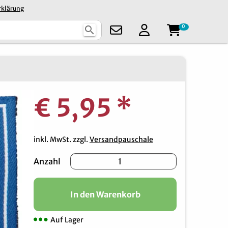
rklärung
0
search
€ 5,95
*
inkl. MwSt. zzgl.
Versandpauschale
Anzahl
In den Warenkorb
Auf Lager