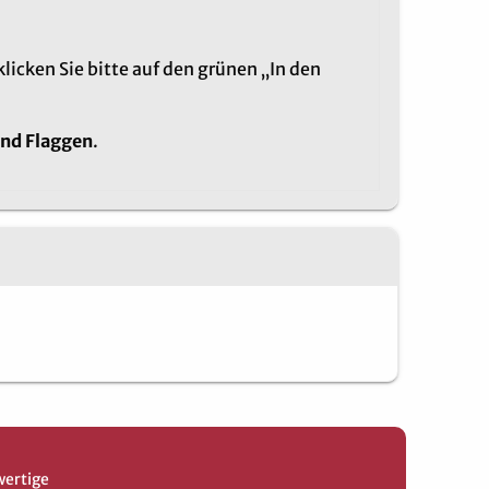
cken Sie bitte auf den grünen „In den
nd Flaggen
.
wertige