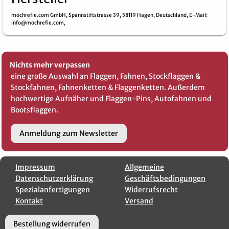
mochrefie.com GmbH,
Spannstiftstrasse 39,
58119 Hagen,
Deutschland,
E-Mail
:
info@mochrefie.com,
Nichts mehr verpassen
eine große Auswahl an Flaggen, Fahnen, Stockflaggen &
Stockfahnen, Fahnenketten & Flaggenketten. Außerdem
hochwertige Aufnäher und Flaggen-Pins, Autofahnen und
Bootsflaggen.
Anmeldung zum Newsletter
Impressum
Allgemeine
Datenschutzerklärung
Geschäftsbedingungen
Spezialanfertigungen
Widerrufsrecht
Kontakt
Versand
Bestellung widerrufen