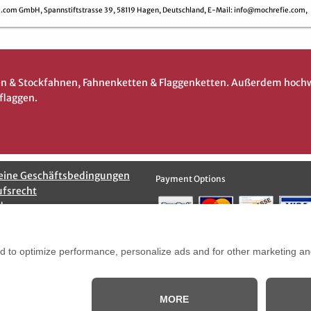
e.com GmbH,
Spannstiftstrasse 39,
58119 Hagen,
Deutschland,
E-Mail
: info@mochrefie.com,
gen & Stockfahnen, Fahnenketten & Flaggenketten. Außerdem hoch
flaggen.
eine Geschäftsbedingungen
Payment Options
ufsrecht
d
Versandoptionen