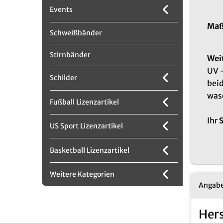
Events
Maß
Schweißbänder
Stirnbänder
Weit
UV -
Schilder
beid
wasc
Fußball Lizenzartikel
Ihr
US Sport Lizenzartikel
Basketball Lizenzartikel
Weitere Kategorien
Angabe
Hers