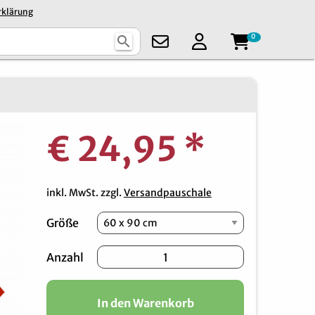
rklärung
0
search
€ 24,95
*
inkl. MwSt. zzgl.
Versandpauschale
Größe
Anzahl
In den Warenkorb