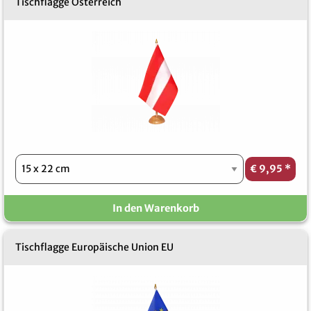
Tischflagge Österreich
€ 9,95
*
In den Warenkorb
Tischflagge Europäische Union EU