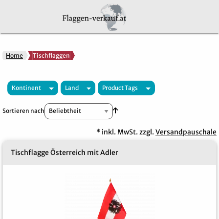
Home
Tischflaggen
Kontinent
Land
Product Tags
In aufsteigender Reihenfolge
Sortieren nach
* inkl. MwSt. zzgl.
Versandpauschale
Tischflagge Österreich mit Adler