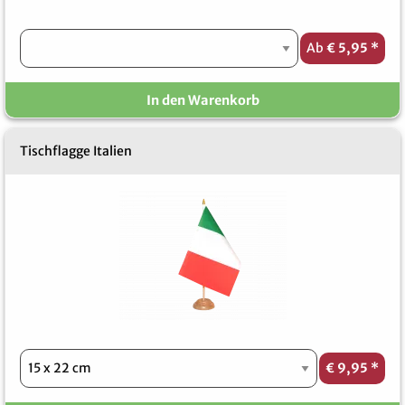
Ab
€ 5,95
*
In den Warenkorb
Tischflagge Italien
€ 9,95
*